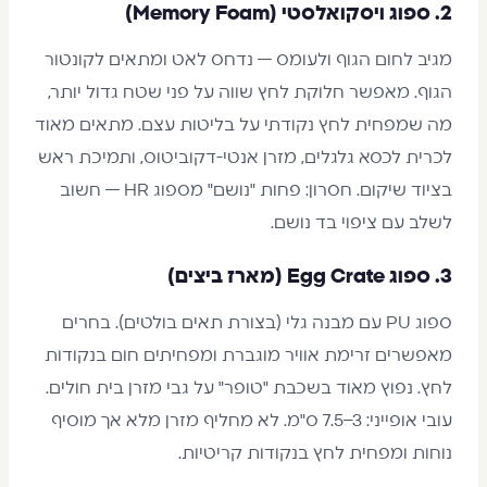
2. ספוג ויסקואלסטי (Memory Foam)
מגיב לחום הגוף ולעומס — נדחס לאט ומתאים לקונטור
הגוף. מאפשר חלוקת לחץ שווה על פני שטח גדול יותר,
מה שמפחית לחץ נקודתי על בליטות עצם. מתאים מאוד
לכרית לכסא גלגלים, מזרן אנטי-דקוביטוס, ותמיכת ראש
בציוד שיקום. חסרון: פחות "נושם" מספוג HR — חשוב
לשלב עם ציפוי בד נושם.
3. ספוג Egg Crate (מארז ביצים)
ספוג PU עם מבנה גלי (בצורת תאים בולטים). בחרים
מאפשרים זרימת אוויר מוגברת ומפחיתים חום בנקודות
לחץ. נפוץ מאוד בשכבת "טופר" על גבי מזרן בית חולים.
עובי אופייני: 3–7.5 ס"מ. לא מחליף מזרן מלא אך מוסיף
נוחות ומפחית לחץ בנקודות קריטיות.