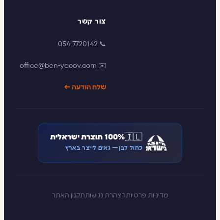
צור קשר
📞 054-7720142
✉️ office@ben-yacov.com
שלח הודעה ←
🇮🇱
100% תוצרת ישראלית
כחול לבן — גאים לייצר בארץ
מדיניות פרטיות
הצהרת נגישות
תקנון האתר