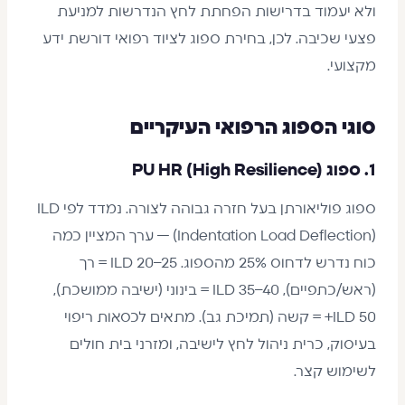
ולא יעמוד בדרישות הפחתת לחץ הנדרשות למניעת
פצעי שכיבה. לכן, בחירת ספוג לציוד רפואי דורשת ידע
מקצועי.
סוגי הספוג הרפואי העיקריים
1. ספוג PU HR (High Resilience)
ספוג פוליאורתן בעל חזרה גבוהה לצורה. נמדד לפי ILD
(Indentation Load Deflection) — ערך המציין כמה
כוח נדרש לדחוס 25% מהספוג. ILD 20–25 = רך
(ראש/כתפיים), ILD 35–40 = בינוני (ישיבה ממושכת),
ILD 50+ = קשה (תמיכת גב). מתאים לכסאות ריפוי
בעיסוק, כרית ניהול לחץ לישיבה, ומזרני בית חולים
לשימוש קצר.