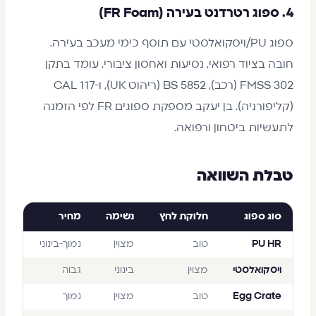
4. ספוג רטרדנט בעירה (FR Foam)
ספוג PU/ויסקואלסטי עם תוסף כימי מעכב בעירה.
חובה בציוד רפואי, נסיעות ואחסון ציבורי. עומד בתקן
FMSS 302 (רכב), BS 5852 (ריהוט UK), ו-CAL 117
(קליפורניה). בן יעקב מספקת ספוגים FR לפי הזמנה
לתעשיות ביטחון ורפואה.
טבלת השוואה
סוג ספוג
חלוקת לחץ
נשימה
מחיר
PU HR
טוב
מצוין
נמוך-בינוני
ויסקואלסטי
מצוין
בינוני
גבוה
Egg Crate
טוב
מצוין
נמוך