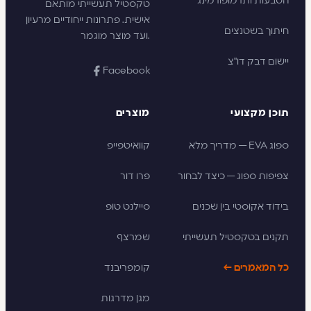
הטבעות ותרמופורמינג
טקסטיל תעשייתי מותאם
אישית. פתרונות ייחודיים מרעיון
חיתוך בשטנצים
ועד מוצר מוגמר.
יישום דבק דו"צ
Facebook
תוכן מקצועי
מוצרים
ספוג EVA — מדריך מלא
קוואיטפייפ
צפיפות ספוג — כיצד לבחור
פרו דור
בידוד אקוסטי בין שכנים
סיילנט טופ
תקנים בטקסטיל תעשייתי
שמרצף
כל המאמרים ←
קומפריבנד
מגן מדרגות