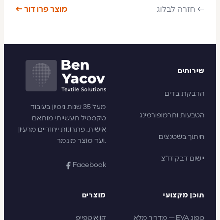
← חזרה לבלוג
מוצר פרו דור ←
שירותים
הדבקת בדים
מעל 35 שנות ניסיון בעיבוד
הטבעות ותרמופורמינג
טקסטיל תעשייתי מותאם
אישית. פתרונות ייחודיים מרעיון
חיתוך בשטנצים
ועד מוצר מוגמר.
יישום דבק דו"צ
Facebook
תוכן מקצועי
מוצרים
ספוג EVA — מדריך מלא
קוואיטפייפ